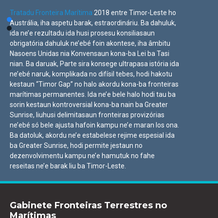
Tratadu Fronteira Marítima
2018 entre Timor-Leste ho
Austrália, iha aspetu barak, estraordináriu. Ba dahuluk,
ida ne’e rezultadu ida husi prosesu konsiliasaun
obrigatória dahuluk ne’ebé foin akontese, iha âmbitu
Nasoens Unidas nia Konvensaun kona-ba Lei ba Tasi
nian. Ba daruak, Parte sira konsege ultrapasa istória ida
ne’ebé naruk, komplikada no difísil tebes, hodi hakotu
kestaun “Timor Gap” no halo akordu kona-ba fronteiras
marítimas permanentes. Ida ne’e bele halo hodi tau ba
sorin kestaun kontroversial kona-ba nain ba Greater
Sunrise, liuhusi delimitasaun fronteiras provizórias
ne’ebé só bele ajusta hafoin kampu ne’e maran los ona.
Ba datoluk, akordu ne’e estabelese rejime espesial ida
ba Greater Sunrise, hodi permite jestaun no
dezenvolvimentu kampu ne’e hamutuk no fahe
reseitas ne’e barak liu ba Timor-Leste.
Gabinete Fronteiras Terrestres no
Marítimas