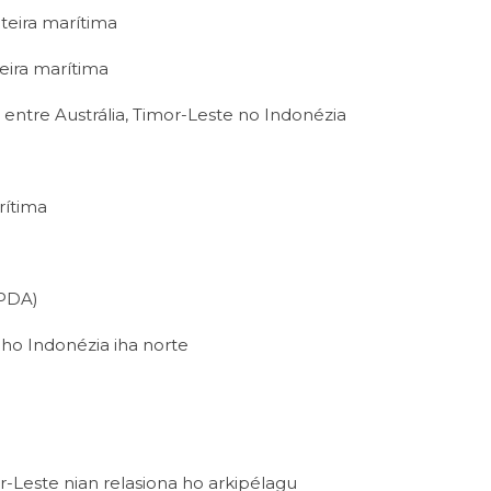
teira marítima
eira marítima
entre Austrália, Timor-Leste no Indonézia
rítima
PDA)
 ho Indonézia iha norte
mor-Leste nian relasiona ho arkipélagu