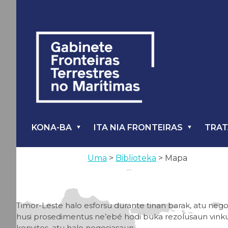
KONA-BA
ITA NIA FRONTEIRAS
TRA
Uma
>
Biblioteka
> Mapa
Timor-Leste halo esforsu durante tinan barak, atu nego
husi prosedimentus ne’ebé hodi buka rezolusaun vinkula
konvites, atu halo negosiasaun.