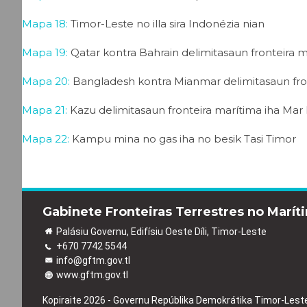
Mapa 18:
Timor-Leste no illa sira Indonézia nian
Mapa 19:
Qatar kontra Bahrain delimitasaun fronteira 
Mapa 20:
Bangladesh kontra Mianmar delimitasaun fro
Mapa 21:
Kazu delimitasaun fronteira marítima iha Mar
Mapa 22:
Kampu mina no gas iha no besik Tasi Timor
Gabinete Fronteiras Terrestres no Marít
Palásiu Governu, Edifísiu Oeste Díli, Timor-Leste
+670 7742 5544
info@gftm.gov.tl
www.gftm.gov.tl
Kopiraite 2026 - Governu Repúblika Demokrátika Timor-Lest