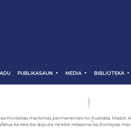
TADU
PUBLIKASAUN
MEDIA
BIBLIOTEKA
sia fronteiras marítimas permanentes ho Austrália. Maibé, A
tiva ka kesi ba disputa ne’ebé relasiona ho fronteiras mar