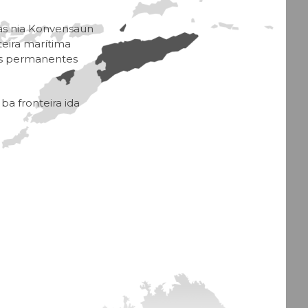
das nia Konvensaun
teira marítima
mas permanentes
ba fronteira ida