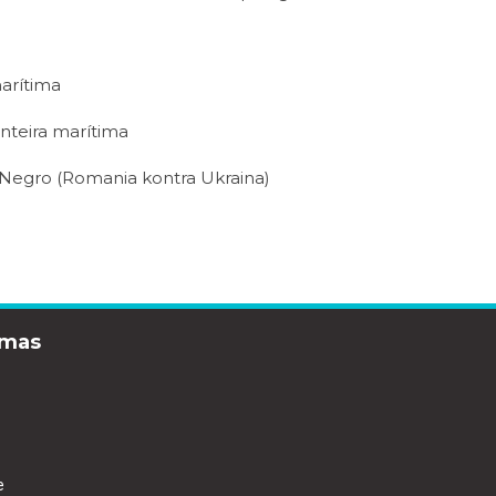
marítima
nteira marítima
 Negro (Romania kontra Ukraina)
imas
e