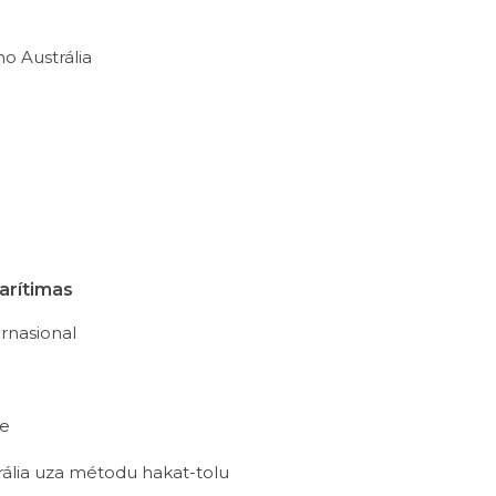
o Austrália
arítimas
ernasional
te
rália uza métodu hakat-tolu