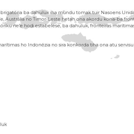
n obrigatória ba dahuluk iha mundu tomak tuir Nasoens Uni
’e, Austrália no Timor-Leste hetan ona akordu kona-ba fron
tóriku ne’e hodi estabelese, ba dahuluk, fronteiras maríti
arítimas ho Indonézia no sira konkorda tiha ona atu servisu 
eluk