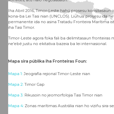
Iha Abril 2016, Timor-Leste hahú prosesu konsiliasau
kona-ba Lei Tasi nian (UNCLOS). Liuhusi prosesu ida ne
permanente ida no asina Tratadu Fronteira Marítima is
iha Tasi Timor.
Timor-Leste agora foka fali ba delimitasaun fronteiras m
ne’ebé justu no ekitativa bazeia ba lei internasional.
Mapa sira públika iha Fronteiras Foun:
Mapa 1:
Jeografia rejional Timor-Leste nian
Mapa 2:
Timor Gap
Mapa 3:
Rikusoin no jeomorfolojia Tasi Timor nian
Mapa 4:
Zonas marítimas Austrália nian ho viziñu sira-s