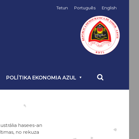
Tetun
Português
English
POLÍTIKA EKONOMIA AZUL
ustrália hasees-an
ítimas, no rekuza