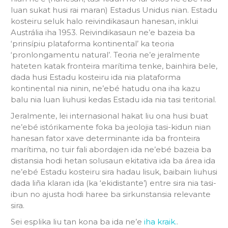
luan sukat husi rai maran) Estadus Unidus nian. Estadu
kosteiru seluk halo reivindikasaun hanesan, inklui
Austrália iha 1953. Reivindikasaun ne’e bazeia ba
‘prinsípiu plataforma kontinental’ ka teoria
‘pronlongamentu natural’. Teoria ne’e jeralmente
hateten katak fronteira marítima tenke, bainhira bele,
dada husi Estadu kosteiru ida nia plataforma
kontinental nia ninin, ne’ebé hatudu ona iha kazu
balu nia luan liuhusi kedas Estadu ida nia tasi teritorial.
Jeralmente, lei internasional hakat liu ona husi buat
ne’ebé istórikamente foka ba jeolojia tasi-kidun nian
hanesan fator xave determinante ida ba fronteira
marítima, no tuir fali abordajen ida ne’ebé bazeia ba
distansia hodi hetan solusaun ekitativa ida ba área ida
ne’ebé Estadu kosteiru sira hadau lisuk, baibain liuhusi
dada liña klaran ida (ka ‘ekidistante’) entre sira nia tasi-
ibun no ajusta hodi haree ba sirkunstansia relevante
sira.
Sei esplika liu tan kona ba ida ne’e
iha kraik.
.