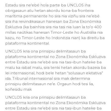
Estadu sira ne’ebé hola parte ba UNCLOS iha
obrigasaun atu hetan akordu kona-ba fronteira
marítima permanente ho sira nia viziñu sira ne’ebé
sira iha reivindikasaun hanesan ba Zona Ekonómika
Eskluziva (ka bainhira sira nia tasi nia luan la to’o 400
millas naútikas hanesan Timor-Leste ho Austrália nia
kazu, no Timor-Leste ho Indonézia nian) ka direitu ba
plataforma kontinental.
UNCLOS kria ona prinsipiu delimitasaun ba
plataforma kontinental no Zona Ekonómika Eskluziva
entre Estadu sira ne’ebé sira nia tasi-ibun hateke ba
malu ka rabat malu, sira tenki hetan akordu bazeia ba
lei internasional, hodi bele hetan “solusaun ekitativa”
ida. Tribunal internasional sira mak determina
prinsipiu delimitasaun ne’e. Orgaun hodi tesi lia,
koñesidu mak
UNCLOS kria ona prinsipiu delimitasaun ba
plataforma kontinental no Zona Ekonómika Eskluziva
entre Estadu sira ne’ebé sira nia tasi-ibun hateke ba