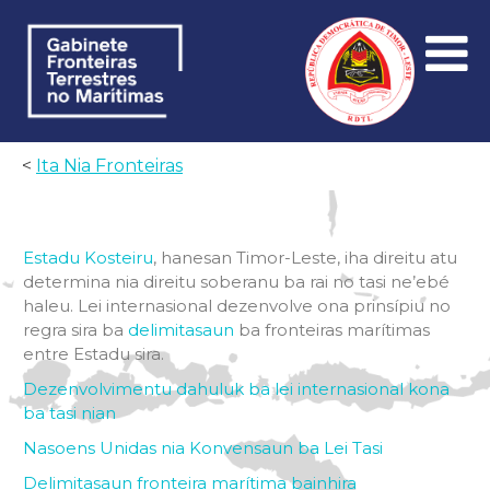
<
Ita Nia Fronteiras
Estadu Kosteiru
, hanesan Timor-Leste, iha direitu atu
determina nia direitu soberanu ba rai no tasi ne’ebé
haleu. Lei internasional dezenvolve ona prinsípiu no
regra sira ba
delimitasaun
ba fronteiras marítimas
entre Estadu sira.
Dezenvolvimentu dahuluk ba lei internasional kona
ba tasi nian
Nasoens Unidas nia Konvensaun ba Lei Tasi
Delimitasaun fronteira marítima bainhira