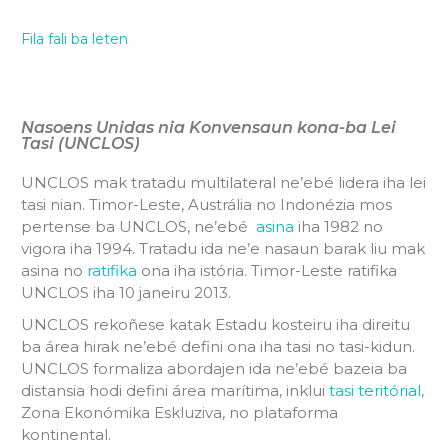
Fila fali ba leten
Nasoens Unidas nia Konvensaun kona-ba Lei
Tasi (UNCLOS)
UNCLOS mak tratadu multilateral ne’ebé lidera iha lei
tasi nian. Timor-Leste, Austrália no Indonézia mos
pertense ba UNCLOS, ne’ebé
asina
iha 1982 no
vigora iha 1994. Tratadu ida ne’e nasaun barak liu mak
asina no
ratifika
ona iha istória. Timor-Leste ratifika
UNCLOS iha 10 janeiru 2013.
UNCLOS rekoñese katak Estadu kosteiru iha direitu
ba área hirak ne’ebé defini ona iha tasi no tasi-kidun.
UNCLOS formaliza abordajen ida ne’ebé bazeia ba
distansia hodi defini área marítima, inklui
tasi teritórial
,
Zona Ekonómika Eskluziva, no plataforma
kontinental.