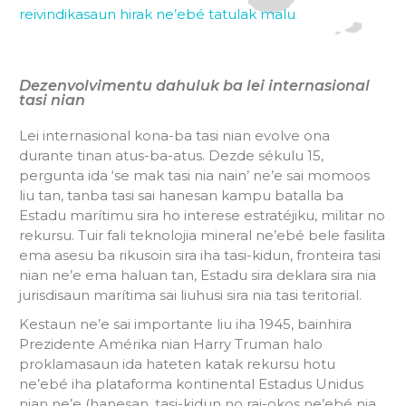
reivindikasaun hirak ne’ebé tatulak malu
Dezenvolvimentu dahuluk ba lei internasional
tasi nian
Lei internasional kona-ba tasi nian evolve ona
durante tinan atus-ba-atus. Dezde sékulu 15,
pergunta ida ‘se mak tasi nia nain’ ne’e sai momoos
liu tan, tanba tasi sai hanesan kampu batalla ba
Estadu marítimu sira ho interese estratéjiku, militar no
rekursu. Tuir fali teknolojia mineral ne’ebé bele fasilita
ema asesu ba rikusoin sira iha tasi-kidun, fronteira tasi
nian ne’e ema haluan tan, Estadu sira deklara sira nia
jurisdisaun marítima sai liuhusi sira nia tasi teritorial.
Kestaun ne’e sai importante liu iha 1945, bainhira
Prezidente Amérika nian Harry Truman halo
proklamasaun ida hateten katak rekursu hotu
ne’ebé iha plataforma kontinental Estadus Unidus
nian ne’e (hanesan, tasi-kidun no rai-okos ne’ebé nia