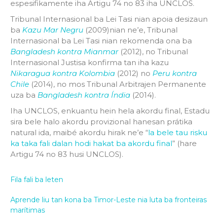
espesifikamente iha Artigu 74 no 83 iha UNCLOS.
Tribunal Internasional ba Lei Tasi nian apoia desizaun
ba
Kazu Mar Negru
(2009)nian ne’e, Tribunal
Internasional ba Lei Tasi nian rekomenda ona ba
Bangladesh kontra Mianmar
(2012), no Tribunal
Internasional Justisa konfirma tan iha kazu
Nikaragua kontra Kolombia
(2012) no
Peru kontra
Chile
(2014), no mos Tribunal Arbitrajen Permanente
uza ba
Bangladesh kontra Índia
(2014).
Iha UNCLOS, enkuantu hein hela akordu final, Estadu
sira bele halo akordu provizional hanesan prátika
natural ida, maibé akordu hirak ne’e “
la bele tau risku
ka taka fali dalan hodi hakat ba akordu final
” (hare
Artigu 74 no 83 husi UNCLOS).
Fila fali ba leten
Aprende liu tan kona ba Timor-Leste nia luta ba fronteiras
marítimas