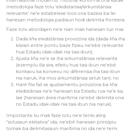
internasional modernu. Tribunal konfirma ona katak
metodolojia faze tolu ‘ekidistansia/sirkunstansia
relevante’ ne’e estabelese loos ona bazeia ba lei
hanesan metodolojia padraun hodi delimita fronteira.
Faze tolu abordajen ne’e nian mak hanesan tuir mai:
Dada liña ekidistânsia provizória ida (dada liña iha
klaran entre pontu baze fíziku ne’ebé relevante
husi Estadu idak-idak nia tasi-ibun);
Ajusta liña ne’e se iha sirkumstânsia relevante
(ezemplu illa sira, efeitu husi tasi-ibun ne’ebé
konkavu ka konvexu no diferensia iha tasi-ibun
nia naruk, iha mos sirkumstânsia seluk tan); no
Haré fila fali se ajustamentu provizória ba liña
ekidistânsia ne’e hanesan ba Estadu rua ne’e ka,
lae (hanesan área marítima ne’ebé delimita ona
no Estadu idak-idak nia tasi-ibun nia naruk).
Importante liu mak faze tolu ne’e tenki atinji
“solusaun ekitativa” ida, ne’ebé hanesan prinsípiu
tomak ba delimitasaun marítima no ida ne’e temi