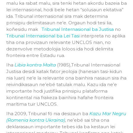
malu ka rabat malu, sira tenki hetan akordu bazeia ba
lei internasional, hodi bele hetan “solusaun ekitativa”
ida. Tribunal internasional sira mak determina
prinsipiu delimitasaun ne’e. Orgaun hodi tesi lia,
koñesidu mak
Tribunal Internasional ba Justisa
no
Tribunal Internasional ba Lei Tasi
interpreta no aplika
tiha ona provizaun relevante UNCLOS nian, no
dezenvolve metodolojia loloos ida hodi delimita
fronteira entre Estadu rua.
Iha
Libia kontra Malta
(1985),Tribunal Internasional
Justisa desidi katak fator jeolojia (hanesan tasi-kidun
nia luan) ne’e la relevante ona bainhira nasaun sira iha
reivindikasaun ne’ebé tatulak malu. Kazu ida ne’e
importante hodi justifika prinsipiu plataforma
kontinental nia frakeza bainhira hafahe fronteira
marítima tuir UNCLOS.
Iha 2009, Tribunal fó nia desizaun ba
Kazu Mar Negru
(Romenia kontra Ukraina)
, ne’ebé sai tiha ona
deklarasaun importante tebes ida ba kestaun lei