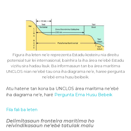
Figura iha leten ne’e reprezenta Estadu kosteiru nia direitu
potensial tuir lei internasional, bainhira la iha área ne’ebé Estadu
viziñu sira hadau lisuk. Ba informasaun tan ba área marítima
UNCLOS nian ne’ebé tau ona iha diagrama ne’e, haree pergunta
ne’ebé ema husu beibeik.
Atu hatene tan kona ba UNCLOS área marítima ne’ebé
iha diagrama ne’e, haré
Pergunta Ema Husu Bebeik
Fila fali ba leten
Delimitasaun fronteira marítima ho
reivindikasaun ne’ebé tatulak malu