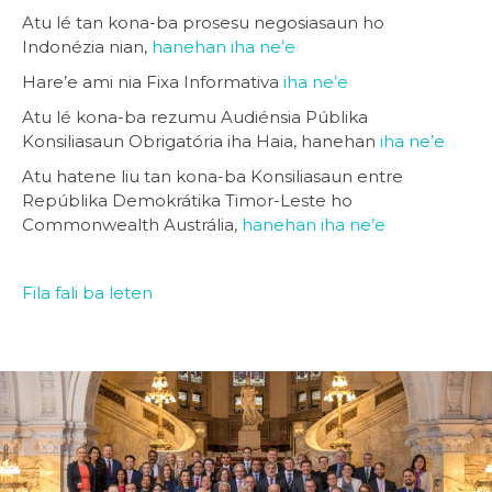
Atu lé tan kona-ba prosesu negosiasaun ho
Indonézia nian,
hanehan iha ne’e
Hare’e ami nia Fixa Informativa
iha ne’e
Atu lé kona-ba rezumu Audiénsia Públika
Konsiliasaun Obrigatória iha Haia, hanehan
iha ne’e
Atu hatene liu tan kona-ba Konsiliasaun entre
Repúblika Demokrátika Timor-Leste ho
Commonwealth Austrália,
hanehan iha ne’e
Fila fali ba leten