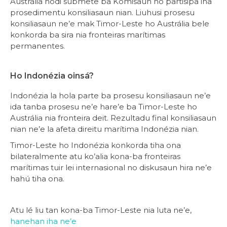
Austrália hodi submete ba Komisaun no partisipa iha
prosedimentu konsiliasaun nian. Liuhusi prosesu
konsiliasaun ne’e mak Timor-Leste ho Austrália bele
konkorda ba sira nia fronteiras marítimas
permanentes.
Ho Indonézia oinsá?
Indonézia la hola parte ba prosesu konsiliasaun ne’e
ida tanba prosesu ne’e hare’e ba Timor-Leste ho
Austrália nia fronteira deit. Rezultadu final konsiliasaun
nian ne’e la afeta direitu marítima Indonézia nian.
Timor-Leste ho Indonézia konkorda tiha ona
bilateralmente atu ko’alia kona-ba fronteiras
marítimas tuir lei internasional no diskusaun hira ne’e
hahú tiha ona.
Atu lé liu tan kona-ba Timor-Leste nia luta ne’e,
hanehan iha ne’e