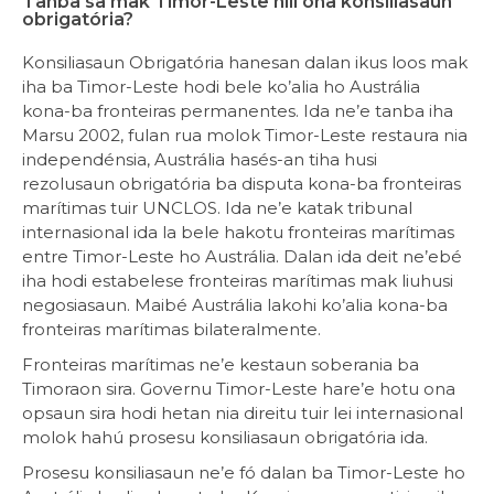
Tanba sa mak Timor-Leste hili ona konsiliasaun
obrigatória?
Konsiliasaun Obrigatória hanesan dalan ikus loos mak
iha ba Timor-Leste hodi bele ko’alia ho Austrália
kona-ba fronteiras permanentes. Ida ne’e tanba iha
Marsu 2002, fulan rua molok Timor-Leste restaura nia
independénsia, Austrália hasés-an tiha husi
rezolusaun obrigatória ba disputa kona-ba fronteiras
marítimas tuir UNCLOS. Ida ne’e katak tribunal
internasional ida la bele hakotu fronteiras marítimas
entre Timor-Leste ho Austrália. Dalan ida deit ne’ebé
iha hodi estabelese fronteiras marítimas mak liuhusi
negosiasaun. Maibé Austrália lakohi ko’alia kona-ba
fronteiras marítimas bilateralmente.
Fronteiras marítimas ne’e kestaun soberania ba
Timoraon sira. Governu Timor-Leste hare’e hotu ona
opsaun sira hodi hetan nia direitu tuir lei internasional
molok hahú prosesu konsiliasaun obrigatória ida.
Prosesu konsiliasaun ne’e fó dalan ba Timor-Leste ho