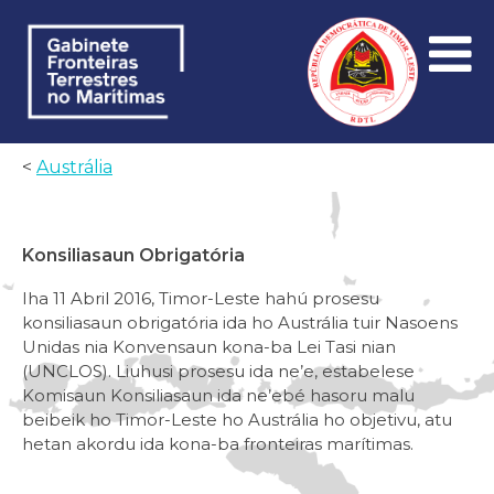
<
Austrália
Konsiliasaun Obrigatória
Iha 11 Abril 2016, Timor-Leste hahú prosesu
konsiliasaun obrigatória ida ho Austrália tuir Nasoens
Unidas nia Konvensaun kona-ba Lei Tasi nian
(UNCLOS). Liuhusi prosesu ida ne’e, estabelese
Komisaun Konsiliasaun ida ne’ebé hasoru malu
beibeik ho Timor-Leste ho Austrália ho objetivu, atu
hetan akordu ida kona-ba fronteiras marítimas.