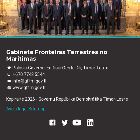
Gabinete Fronteiras Terrestres no
Marítimas
Palásiu Governu, Edifísiu Oeste Díli, Timor-Leste
+670 7742 5544
info@gftm.gov.tl
www.gftm.gov.tl
Kopiraite 2026 - Governu Repúblika Demokrátika Timor-Leste
Avizu legal
Sitemap