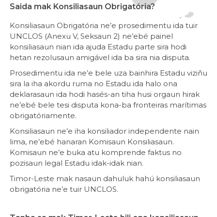
Saida mak Konsiliasaun Obrigatória?
Konsiliasaun Obrigatória ne’e prosedimentu ida tuir
UNCLOS (Anexu V, Seksaun 2) ne’ebé painel
konsiliasaun nian ida ajuda Estadu parte sira hodi
hetan rezolusaun amigável ida ba sira nia disputa.
Prosedimentu ida ne’e bele uza bainhira Estadu viziñu
sira la iha akordu ruma no Estadu ida halo ona
deklarasaun ida hodi hasés-an tiha husi orgaun hirak
ne’ebé bele tesi disputa kona-ba fronteiras marítimas
obrigatóriamente.
Konsiliasaun ne’e iha konsiliador independente nain
lima, ne’ebé hanaran Komisaun Konsiliasaun.
Komisaun ne’e buka atu komprende faktus no
pozisaun legal Estadu idak-idak nian.
Timor-Leste mak nasaun dahuluk hahú konsiliasaun
obrigatória ne’e tuir UNCLOS.