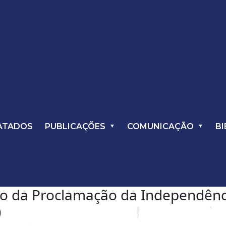
ATADOS
PUBLICAÇÕES
COMUNICAÇÃO
BI
io da Proclamação da Independênci
)