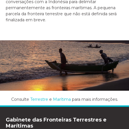
conversações com a Indonésia para delimitar
permanentemente as fronteiras marítimas. A pequena
parcela da fronteira terrestre que não está definida será
finalizada em breve.
Consulte
Terrestre
e
Marítima
para mais informações.
Gabinete das Fronteiras Terrestres e
Marítimas