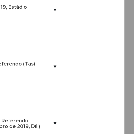
19, Estádio
▼
eferendo (Tasi
▼
o Referendo
▼
ro de 2019, Díli)