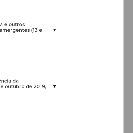
M e outros
▼
 emergentes (13 e
ência da
▼
de outubro de 2019,