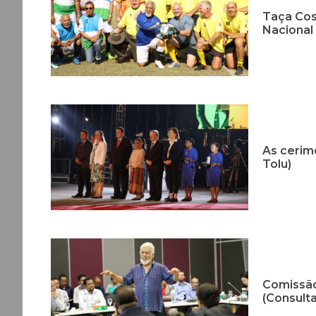
Taça Cos
Nacional 
As cerim
Tolu)
Comissão
(Consulta