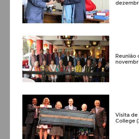
dezembro
Reunião 
novembro
Visita d
College 