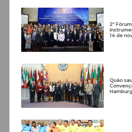
2º Fórum
instrume
14 de no
Quão sau
Convençã
Hamburg