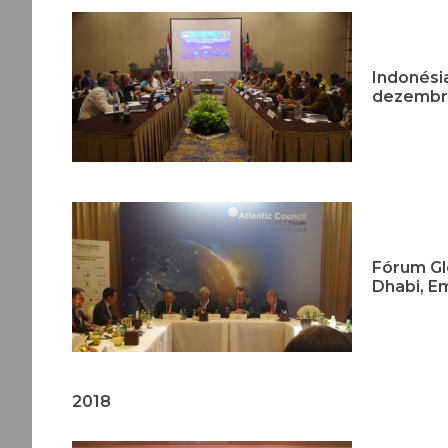
Indonésia
dezembro
Fórum Glo
Dhabi, E
2018