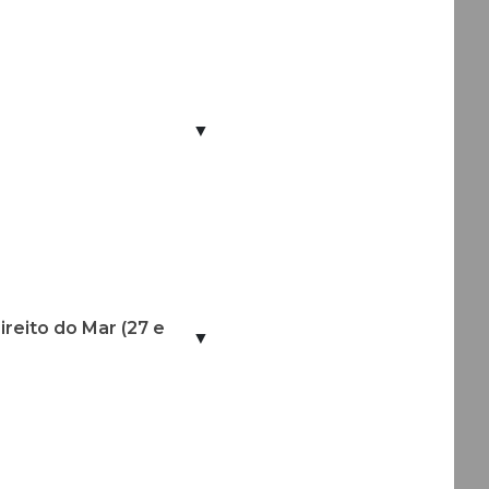
▼
reito do Mar (27 e
▼