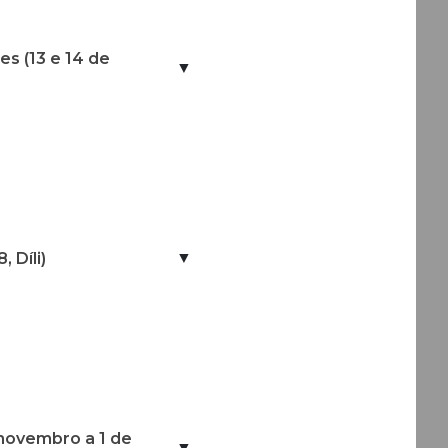
es (13 e 14 de
▼
▼
 Díli)
 novembro a 1 de
▼