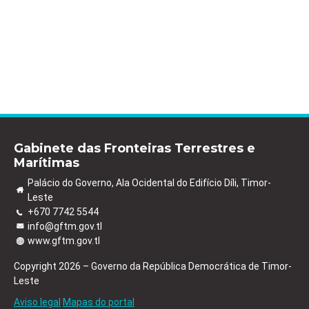
Gabinete das Fronteiras Terrestres e
Marítimas
Palácio do Governo, Ala Ocidental do Edifício Díli, Timor-
Leste
+670 7742 5544
info@gftm.gov.tl
www.gftm.gov.tl
Copyright 2026 – Governo da República Democrática de Timor-
Leste
Aviso legal
Mapas do portal