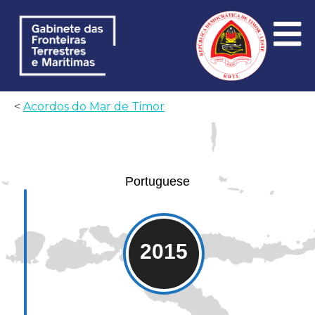
<
Acordos do Mar de Timor
Portuguese
2015