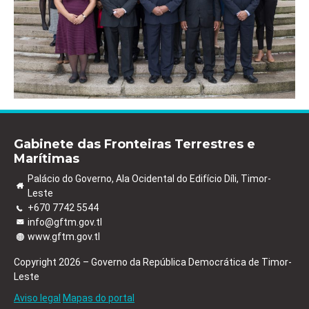
Gabinete das Fronteiras Terrestres e
Marítimas
Palácio do Governo, Ala Ocidental do Edifício Díli, Timor-
Leste
+670 7742 5544
info@gftm.gov.tl
www.gftm.gov.tl
Copyright 2026 – Governo da República Democrática de Timor-
Leste
Aviso legal
Mapas do portal