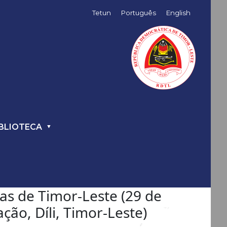
Tetun
Português
English
BLIOTECA
as de Timor-Leste (29 de
ão, Díli, Timor-Leste)