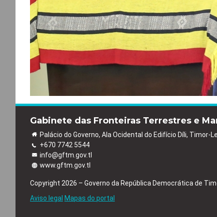
Gabinete das Fronteiras Terrestres e Ma
Palácio do Governo, Ala Ocidental do Edifício Díli, Timor-L
+670 7742 5544
info@gftm.gov.tl
www.gftm.gov.tl
Copyright 2026 – Governo da República Democrática de Tim
Aviso legal
Mapas do portal