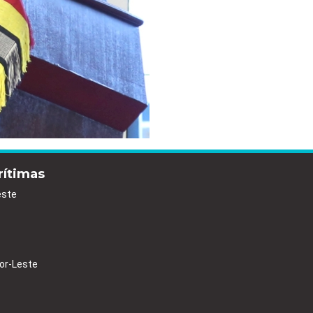
rítimas
este
or-Leste