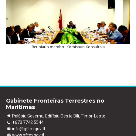
Reuniaun membru Komisaun Konsultiva
Gabinete Fronteiras Terrestres no
Marítimas
Palásiu Governu, Edifísiu Oeste Díli, Timor-Leste
+670 7742 5544
info@gftm.gov.tl
www.gftm.gov.tl