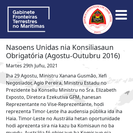
Nasoens Unidas nia Konsiliasaun
Obrigatória (Agostu-Outubru 2016)
Martes 29th Juñu, 2021
Iha 29 Agostu, Ministru Xanana Gusmão, Xefi
Negosiador, Agio Pereira, Ministru Estadu no
Prezidente ba Konsellu Ministru no Sra. Elizabeth
Exposto, Diretora Ezekutiva GFM, hanesan
Reprezentante no Vise-Reprezentante, hodi
reprezenta Timor-Leste iha audensia públika ida iha
Haia. Timor-Leste no Austrália hetan oportunidade
hodi aprezenta sira nia kazu ba Komisaun no ba
mundu. Austrália fó objesaun ba Komisaun nia