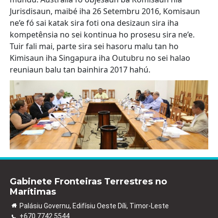
Jurisdisaun, maibé iha 26 Setembru 2016, Komisaun
ne’e fó sai katak sira foti ona desizaun sira iha
kompetênsia no sei kontinua ho prosesu sira ne’e.
Tuir fali mai, parte sira sei hasoru malu tan ho
Kimisaun iha Singapura iha Outubru no sei halao
reuniaun balu tan bainhira 2017 hahú.
Gabinete Fronteiras Terrestres no
Marítimas
Palásiu Governu, Edifísiu Oeste Díli, Timor-Leste
+670 7742 5544