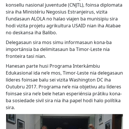
konsellu nasional juventude (CNJTL), foinsa diplomata
sira iha Ministériu Negosius Estranjeirus, vizita
Fundasaun ALOLA no halao viajen ba munisipiu sira
hodi vizita projetu agrikultura USAID nian iha Atabae
no deskansa iha Balibo.
Delegasaun sira mos simu informasaun kona-ba
importánsia ba delimitasaun ba Timor-Leste nia
fronteira tasi nian.
Hanesan parte husi Programa Interkámbiu
Edukasional ida ne’e mos, Timor-Leste nia delegasaun
líderes foinsae balu sei vizita Washington DC iha
Outubru 2017. Programa ne’e nia objetivu atu líderes
foinsae sira ne’e bele hetan esperiénsia prátiku kona-
ba sosiedade sivil sira nia iha papel hodi halo polítika
sira.