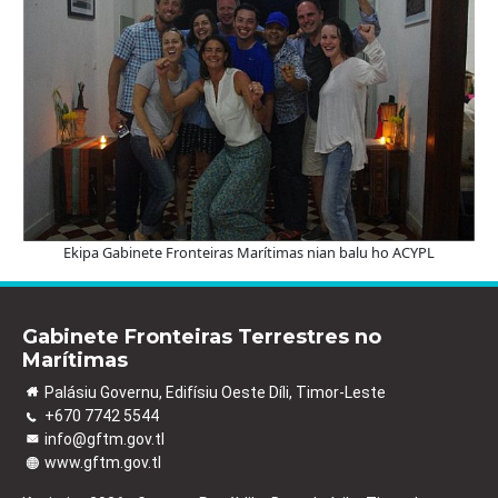
Ekipa Gabinete Fronteiras Marítimas nian balu ho ACYPL
Gabinete Fronteiras Terrestres no
Marítimas
Palásiu Governu, Edifísiu Oeste Díli, Timor-Leste
+670 7742 5544
info@gftm.gov.tl
www.gftm.gov.tl