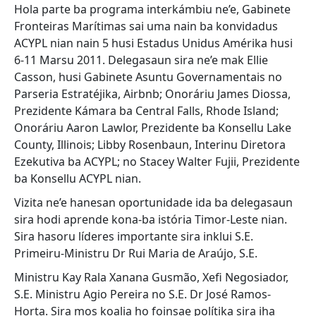
Hola parte ba programa interkámbiu ne’e, Gabinete
Fronteiras Marítimas sai uma nain ba konvidadus
ACYPL nian nain 5 husi Estadus Unidus Amérika husi
6-11 Marsu 2011. Delegasaun sira ne’e mak Ellie
Casson, husi Gabinete Asuntu Governamentais no
Parseria Estratéjika, Airbnb; Onoráriu James Diossa,
Prezidente Kámara ba Central Falls, Rhode Island;
Onoráriu Aaron Lawlor, Prezidente ba Konsellu Lake
County, Illinois; Libby Rosenbaun, Interinu Diretora
Ezekutiva ba ACYPL; no Stacey Walter Fujii, Prezidente
ba Konsellu ACYPL nian.
Vizita ne’e hanesan oportunidade ida ba delegasaun
sira hodi aprende kona-ba istória Timor-Leste nian.
Sira hasoru líderes importante sira inklui S.E.
Primeiru-Ministru Dr Rui Maria de Araújo, S.E.
Ministru Kay Rala Xanana Gusmão, Xefi Negosiador,
S.E. Ministru Agio Pereira no S.E. Dr José Ramos-
Horta. Sira mos koalia ho foinsae polítika sira iha