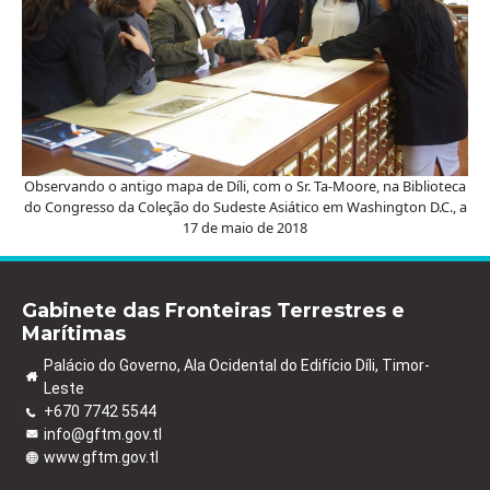
Observando o antigo mapa de Díli, com o Sr. Ta-Moore, na Biblioteca
do Congresso da Coleção do Sudeste Asiático em Washington D.C., a
17 de maio de 2018
Gabinete das Fronteiras Terrestres e
Marítimas
Palácio do Governo, Ala Ocidental do Edifício Díli, Timor-
Leste
+670 7742 5544
info@gftm.gov.tl
www.gftm.gov.tl