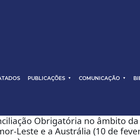
ATADOS
PUBLICAÇÕES
COMUNICAÇÃO
BI
ciliação Obrigatória no âmbito d
mor-Leste e a Austrália (10 de fev