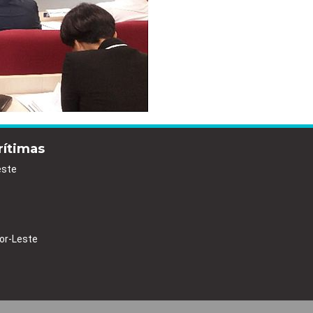
rítimas
este
or-Leste