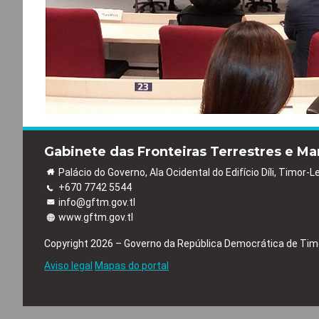
Gabinete das Fronteiras Terrestres e Ma
Palácio do Governo, Ala Ocidental do Edifício Díli, Timor-L
+670 7742 5544
info@gftm.gov.tl
www.gftm.gov.tl
Copyright 2026 – Governo da República Democrática de Tim
Aviso legal
Mapas do portal