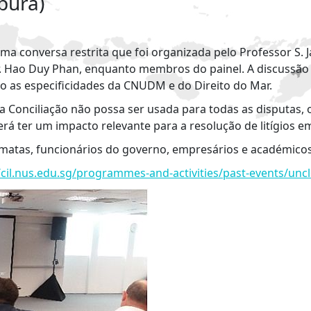
pura)
uma conversa restrita que foi organizada pelo Professor S
. Hao Duy Phan, enquanto membros do painel. A discussão f
do as especificidades da CNUDM e do Direito do Mar.
onciliação não possa ser usada para todas as disputas, o 
erá ter um impacto relevante para a resolução de litígios 
omatas, funcionários do governo, empresários e académicos
/cil.nus.edu.sg/programmes-and-activities/past-events/unc